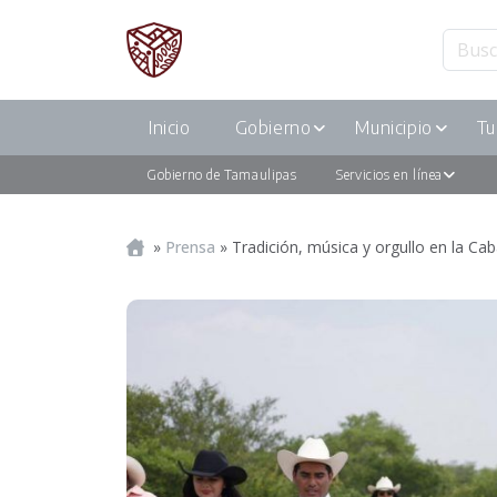
Inicio
Gobierno
Municipio
Tu
Gobierno de Tamaulipas
Servicios en línea
Portada
»
Prensa
»
Tradición, música y orgullo en la Cab